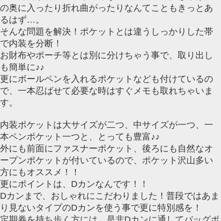
の奥に入ったり折れ曲がったりなんてこともきっとあ
るはず…。
そんな問題を解決！ポケットとは違うしっかりした帯
で内装を分断！
お財布やポーチ等とは別に分けちゃう事で、取り出し
も簡単に♪♪
更にボールペンを入れるポケットなども付けているの
で、一本忍ばせて必要な時はすぐメモも取れちゃいま
す。
内装ポケットは大サイズが二つ、中サイズが一つ、一
本ペンポケット一つと、とっても豊富♪♪
外にも前面にファスナーポケット、後ろにも自然なオ
ープンポケットが付いているので、ポケット沢山多い
方にもオススメ！！
更にポイントは、Dカンなんです！！
Dカンまで、おしゃれにこだわりました！普段ではあま
り見ないタイプのDカンを使う事で更に特別感を！
定期券を持ち歩く方には、是非Dカンに通してバッグポ