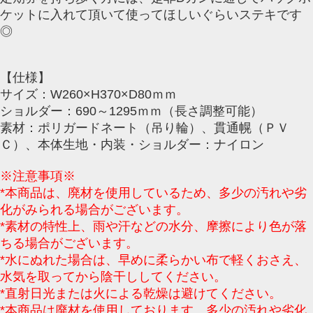
ケットに入れて頂いて使ってほしいぐらいステキです
◎
【仕様】
サイズ：W260×H370×D80ｍｍ
ショルダー：690～1295ｍｍ（長さ調整可能）
素材：ポリガードネート（吊り輪）、貫通幌（ＰＶ
Ｃ）、本体生地・内装・ショルダー：ナイロン
※注意事項※
*本商品は、廃材を使用しているため、多少の汚れや劣
化がみられる場合がございます。
*素材の特性上、雨や汗などの水分、摩擦により色が落
ちる場合がございます。
*水にぬれた場合は、早めに柔らかい布で軽くおさえ、
水気を取ってから陰干ししてください。
*直射日光または火による乾燥は避けてください。
*本商品は廃材を使用しております。多少の汚れや劣化