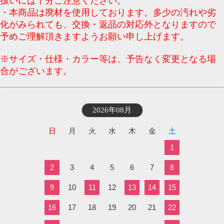
扱いには十分ご注意ください。
・本商品は廃材を使用しております。多少の汚れや劣
化がみられても、交換・返品の対応外となりますので
予めご理解頂きますようお願い申し上げます。
※サイズ・仕様・カラー等は、予告なく変更となる場
合がございます。
2026年08月
日
月
火
水
木
金
土
1
2
3
4
5
6
7
8
9
10
11
12
13
14
15
16
17
18
19
20
21
22