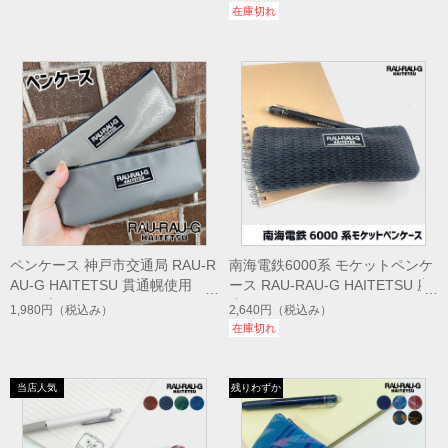
在庫切れ
ペンケース 神戸市交通局 RAU-R
南海電鉄6000系 モケットペンケ
AU-G HAITETSU 貫通幌使用
ース RAU-RAU-G HAITETSU 座
アップサイクル エコ
席シート使用
1,980円
（税込み）
2,640円
（税込み）
在庫切れ