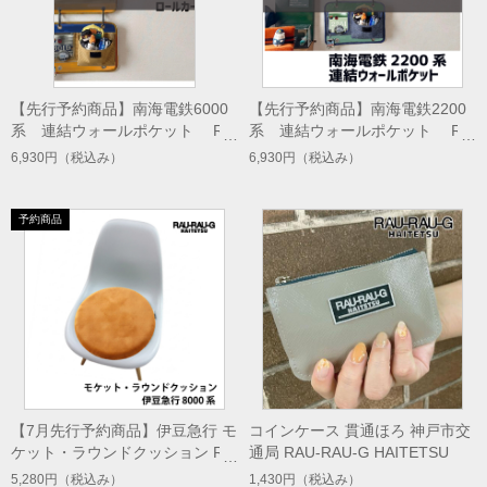
【先行予約商品】南海電鉄6000
【先行予約商品】南海電鉄2200
系 連結ウォールポケット RA
系 連結ウォールポケット RA
U-RAU-G HAITETSU
U-RAU-G HAITETSU
6,930円
（税込み）
6,930円
（税込み）
【7月先行予約商品】伊豆急行 モ
コインケース 貫通ほろ 神戸市交
ケット・ラウンドクッション RA
通局 RAU-RAU-G HAITETSU
U-RAU-G HAITETSU
5,280円
（税込み）
1,430円
（税込み）