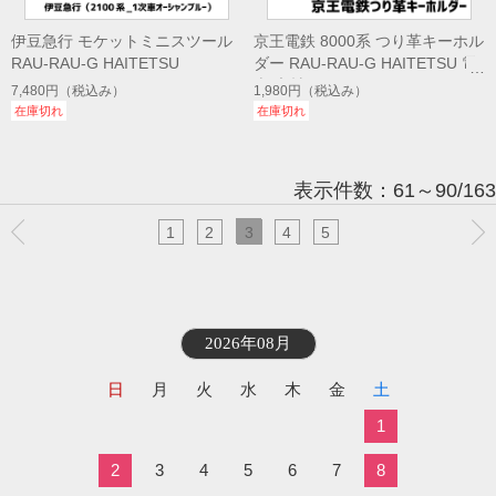
伊豆急行 モケットミニスツール
京王電鉄 8000系 つり革キーホル
RAU-RAU-G HAITETSU
ダー RAU-RAU-G HAITETSU 電
車 廃材
7,480円
（税込み）
1,980円
（税込み）
在庫切れ
在庫切れ
表示件数：61～90/163
1
2
3
4
5
2026年08月
日
月
火
水
木
金
土
1
2
3
4
5
6
7
8