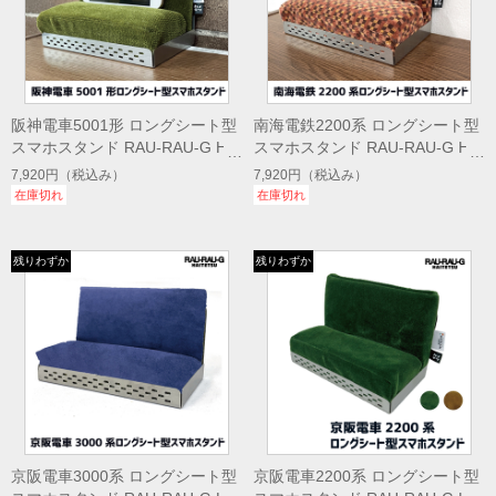
阪神電車5001形 ロングシート型
南海電鉄2200系 ロングシート型
スマホスタンド RAU-RAU-G HAI
スマホスタンド RAU-RAU-G HAI
TETSU
TETSU オレンジ スマートフォン
7,920円
（税込み）
7,920円
（税込み）
置き
在庫切れ
在庫切れ
京阪電車3000系 ロングシート型
京阪電車2200系 ロングシート型