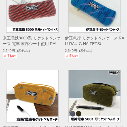
京王電鉄8000系 モケットペンケ
伊豆急行 モケットペンケース RA
ース 電車 座席シート使用 RAU-
U-RAU-G HAITETSU
RAU-G HAITETSU
2,640円
（税込み）
2,640円
（税込み）
在庫切れ
在庫切れ