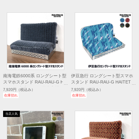
南海電鉄6000系 ロングシート型
伊豆急行 ロングシート型スマホ
スマホスタンド RAU-RAU-G HAI
スタンド RAU-RAU-G HAITETS
TETSU 座席シート 電車廃材 ス
U
7,920円
（税込み）
7,920円
（税込み）
マートフォン置き
在庫切れ
在庫切れ